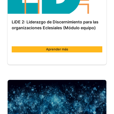
LiDE 2: Liderazgo de Discernimiento para las
organizaciones Eclesiales (Módulo equipo)
Aprender más
Comillas
MOOC007
Inicio:
31
de
may.
de
2024