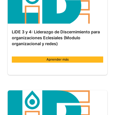
de
2024
LiDE 3 y 4: Liderazgo de Discernimiento para
organizaciones Eclesiales (Modulo
organizacional y redes)
Aprender más
Comillas
MOOC007
Inicio:
9
de
ene.
de
2024