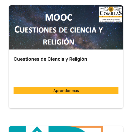
Inicio:
25
de
sep.
de
2018
Cuestiones de Ciencia y Religión
Aprender más
Comillas
002
Inicio:
Marzo