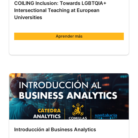
COILING Inclusion: Towards LGBTQIA+
Intersectional Teaching at European
Universities
Aprender más
Comillas
MOOC010
Inicio:
4
de
jun.
de
2025
Introducción al Business Analytics