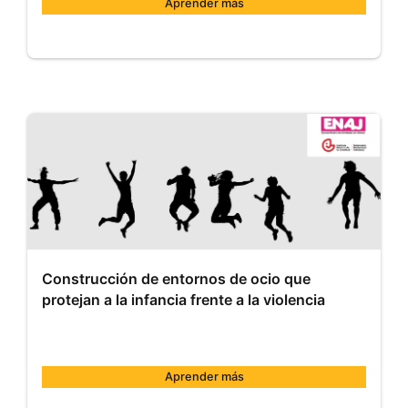
Aprender más
Comillas
MOOC012
Inicio:
22
de
ene.
de
2026
Construcción de entornos de ocio que
protejan a la infancia frente a la violencia
Aprender más