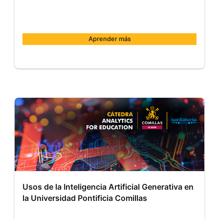
Aprender más
Comillas
MOOC011
Inicio:
1
de
jul.
de
2025
Usos de la Inteligencia Artificial Generativa en
la Universidad Pontificia Comillas