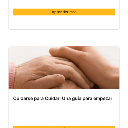
Aprender más
Comillas
MOOC013
Inicio:
25
de
ago.
de
2025
Cuidarse para Cuidar: Una guía para empezar