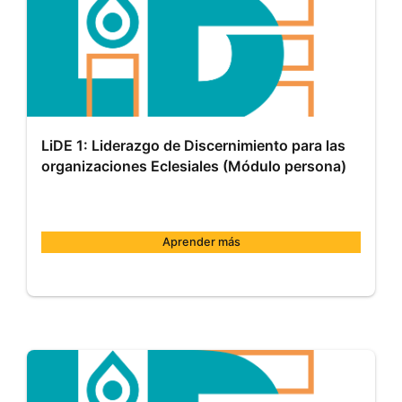
2018
LiDE 1: Liderazgo de Discernimiento para las
organizaciones Eclesiales (Módulo persona)
Aprender más
COMILLAS
MOOC007
Inicio:
9
de
ene.